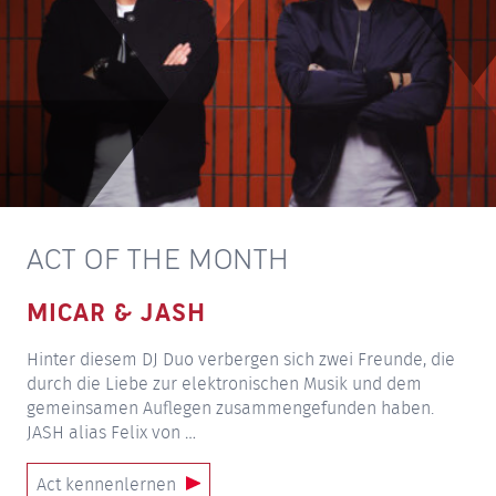
ACT OF THE MONTH
MICAR & JASH
Hinter diesem DJ Duo verbergen sich zwei Freunde, die
durch die Liebe zur elektronischen Musik und dem
gemeinsamen Auflegen zusammengefunden haben.
JASH alias Felix von …
Act kennenlernen