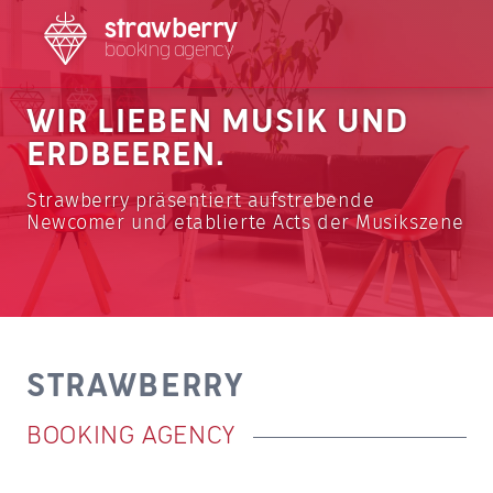
Zum Inhalt springen
strawberry
booking agency
WIR LIEBEN MUSIK UND
ERDBEEREN.
Strawberry präsentiert aufstrebende
Newcomer und etablierte Acts der Musikszene
STRAWBERRY
BOOKING AGENCY