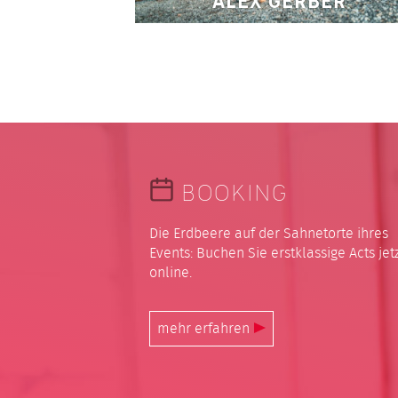
ALEX GERBER
BOOKING
Die Erdbeere auf der Sahnetorte ihres
Events: Buchen Sie erstklassige Acts jet
online.
mehr erfahren