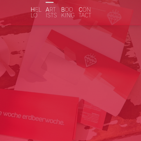
H
EL
A
RT
B
OO
C
ON
LO
ISTS
KING
TACT