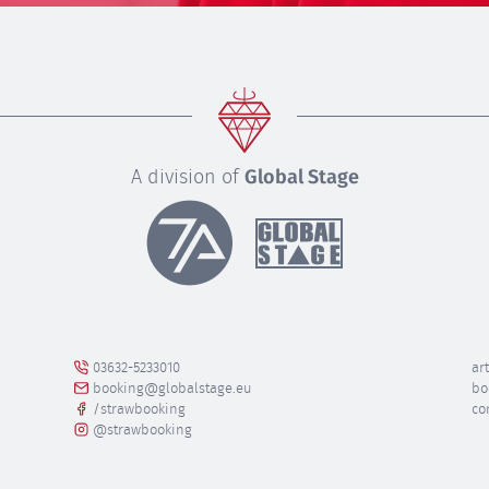
A division of
Global Stage
03632-5233010
art
booking@globalstage.eu
bo
/strawbooking
co
@strawbooking