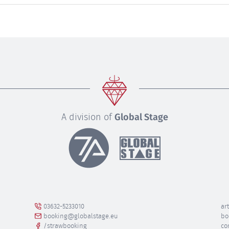
A division of
Global Stage
03632-5233010
art
booking@globalstage.eu
bo
/strawbooking
co