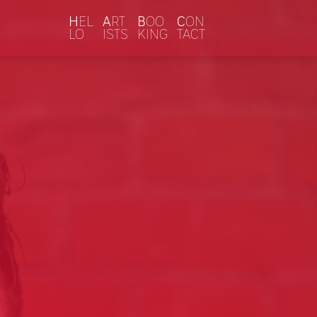
H
EL
A
RT
B
OO
C
ON
LO
ISTS
KING
TACT